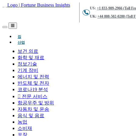
US:
+1 833-909-2966 (Toll Fre
UK:
+44 808-502-0280 (Toll F
(현재의)
집
산업
보건 의료
화학 및 재료
정보기술
기계 장비
에너지 및 전력
반도체 및 전자
코로나19 분석
전문 서비스
항공우주 및 방위
자동차 및 운송
음식 및 음료
농업
소비재
포장