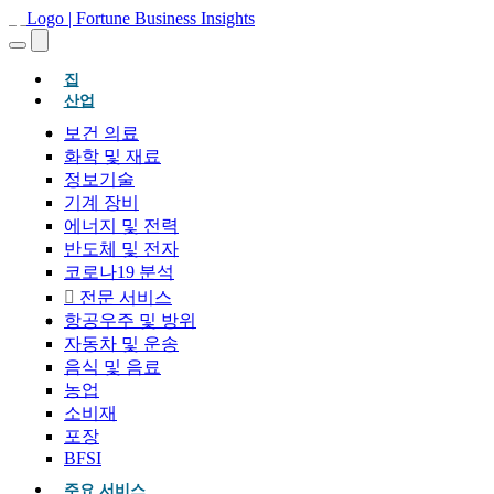
(현재의)
집
산업
보건 의료
화학 및 재료
정보기술
기계 장비
에너지 및 전력
반도체 및 전자
코로나19 분석
전문 서비스
항공우주 및 방위
자동차 및 운송
음식 및 음료
농업
소비재
포장
BFSI
주요 서비스