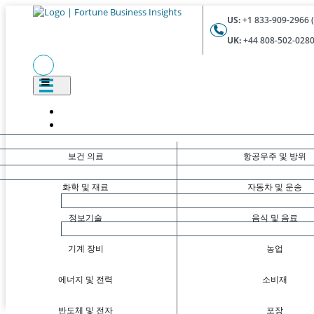
US:
+1 833-909-2966 (
UK:
+44 808-502-0280 
보건 의료
항공우주 및 방위
화학 및 재료
자동차 및 운송
정보기술
음식 및 음료
기계 장비
농업
에너지 및 전력
소비재
반도체 및 전자
포장