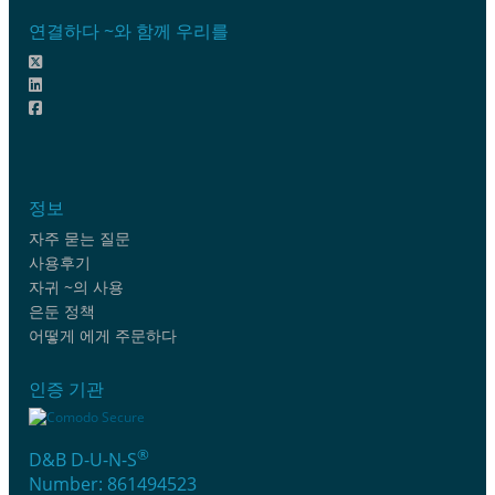
연결하다 ~와 함께 우리를
정보
자주 묻는 질문
사용후기
자귀 ~의 사용
은둔 정책
어떻게 에게 주문하다
인증 기관
®
D&B D-U-N-S
Number: 861494523