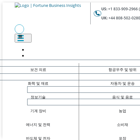
US:
+1 833-909-2966 (
UK:
+44 808-502-0280 
보건 의료
항공우주 및 방위
화학 및 재료
자동차 및 운송
정보기술
음식 및 음료
기계 장비
농업
에너지 및 전력
소비재
반도체 및 전자
포장