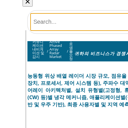
×
무
커뮤니
Active
료
케이션
Phased
샘
내비게
Array
/
/
플
귀하의 비즈니스가 경쟁사
이션 및
Radar
요
감시
Market
청
능동형 위상 배열 레이더 시장 규모, 점유율 및
장치, 프로세서, 제어 시스템 등), 주파수 대역별(
어레이 아키텍처별, 설치 유형별(고정형, 휴
(CW) 등)별 냉각 메커니즘, 애플리케이션별(감
반 및 우주 기반), 최종 사용자별 및 지역 예측 