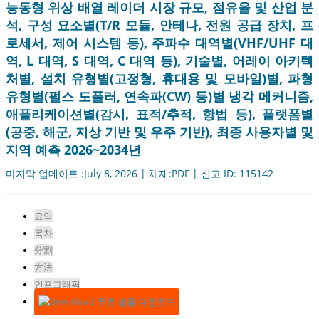
능동형 위상 배열 레이더 시장 규모, 점유율 및 산업 분
석, 구성 요소별(T/R 모듈, 안테나, 전원 공급 장치, 프
로세서, 제어 시스템 등), 주파수 대역별(VHF/UHF 대
역, L 대역, S 대역, C 대역 등), 기술별, 어레이 아키텍
처별, 설치 유형별(고정형, 휴대용 및 모바일)별, 파형
유형별(펄스 도플러, 연속파(CW) 등)별 냉각 메커니즘,
애플리케이션별(감시, 표적/추적, 항법 등), 플랫폼별
(공중, 해군, 지상 기반 및 우주 기반), 최종 사용자별 및
지역 예측 2026~2034년
마지막 업데이트 :July 8, 2026 | 체재:PDF | 신고 ID: 115142
요약
목차
分割
方法
인포그래픽
무료 샘플 다운로드