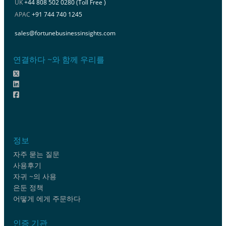
UK
+44 808 502 0280 (Toll Free )
APAC
+91 744 740 1245
sales@fortunebusinessinsights.com
연결하다 ~와 함께 우리를
정보
자주 묻는 질문
사용후기
자귀 ~의 사용
은둔 정책
어떻게 에게 주문하다
인증 기관