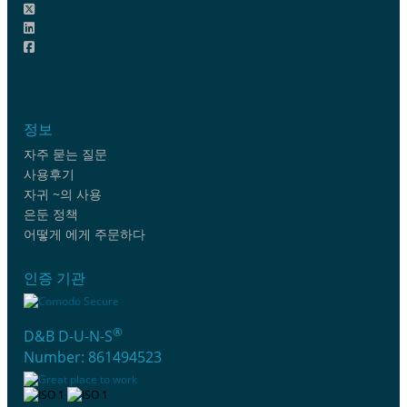
정보
자주 묻는 질문
사용후기
자귀 ~의 사용
은둔 정책
어떻게 에게 주문하다
인증 기관
®
D&B D-U-N-S
Number: 861494523