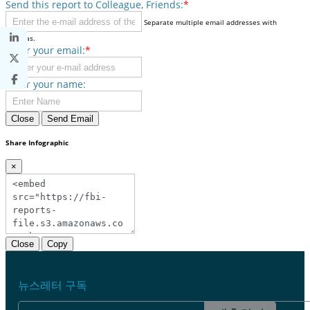
Send this report to Colleague, Friends:
*
Separate multiple email addresses with
commas.
Enter your email:
*
Enter your name:
Close
Send Email
Share Infographic
×
Close
Copy
뉴스레터 구독