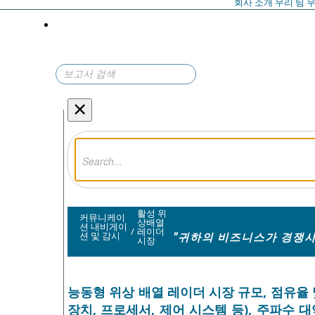
회사 소개
우리 팀
우
×
활성 위
커뮤니케이
상배열
션 내비게이
/
레이더
"귀하의 비즈니스가 경쟁사
션 및 감시
시장
능동형 위상 배열 레이더 시장 규모, 점유율 및
장치, 프로세서, 제어 시스템 등), 주파수 대역별