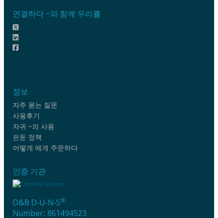
연결하다 ~와 함께 우리를
정보
자주 묻는 질문
사용후기
자귀 ~의 사용
은둔 정책
어떻게 에게 주문하다
인증 기관
®
D&B D-U-N-S
Number: 861494523