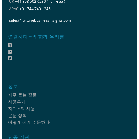
UK
+44 808 502 0280 (Toll Free )
APAC
+91 744 740 1245
sales@fortunebusinessinsights.com
연결하다 ~와 함께 우리를
정보
자주 묻는 질문
사용후기
자귀 ~의 사용
은둔 정책
어떻게 에게 주문하다
인증 기관