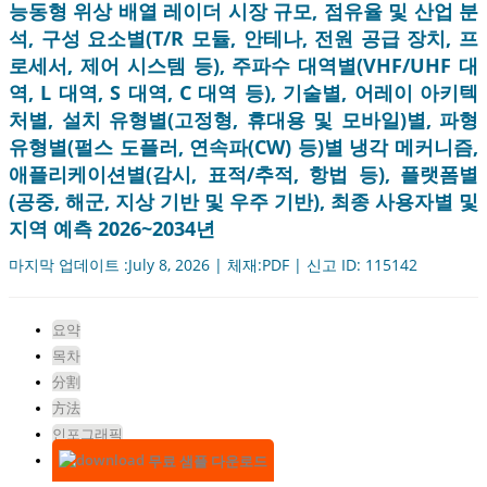
능동형 위상 배열 레이더 시장 규모, 점유율 및 산업 분
석, 구성 요소별(T/R 모듈, 안테나, 전원 공급 장치, 프
로세서, 제어 시스템 등), 주파수 대역별(VHF/UHF 대
역, L 대역, S 대역, C 대역 등), 기술별, 어레이 아키텍
처별, 설치 유형별(고정형, 휴대용 및 모바일)별, 파형
유형별(펄스 도플러, 연속파(CW) 등)별 냉각 메커니즘,
애플리케이션별(감시, 표적/추적, 항법 등), 플랫폼별
(공중, 해군, 지상 기반 및 우주 기반), 최종 사용자별 및
지역 예측 2026~2034년
마지막 업데이트 :July 8, 2026 | 체재:PDF | 신고 ID: 115142
요약
목차
分割
方法
인포그래픽
무료 샘플 다운로드