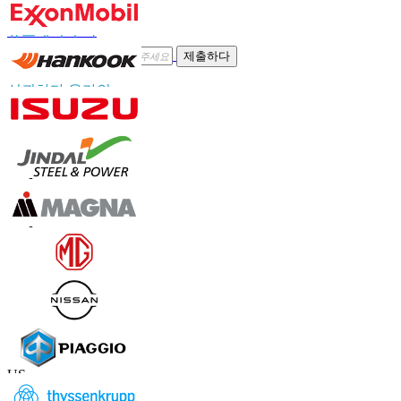
뉴스레터 구독
제출하다
신뢰하다 온라인
연락하다 우리를
US
+1 833 909 2966 ( Toll Free )
UK
+44 808 502 0280 (Toll Free )