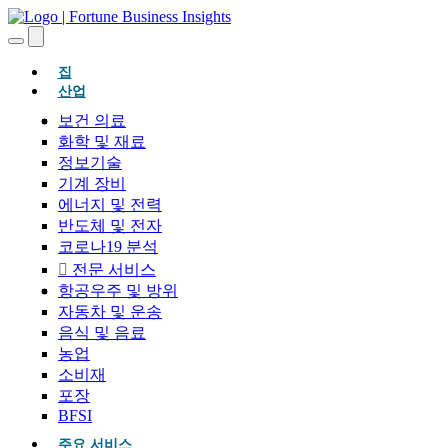
(현재의)
집
산업
보건 의료
화학 및 재료
정보기술
기계 장비
에너지 및 전력
반도체 및 전자
코로나19 분석
전문 서비스
항공우주 및 방위
자동차 및 운송
음식 및 음료
농업
소비재
포장
BFSI
주요 서비스