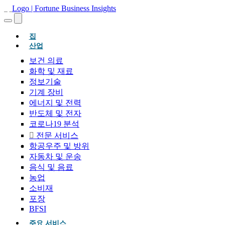
(현재의)
집
산업
보건 의료
화학 및 재료
정보기술
기계 장비
에너지 및 전력
반도체 및 전자
코로나19 분석
전문 서비스
항공우주 및 방위
자동차 및 운송
음식 및 음료
농업
소비재
포장
BFSI
주요 서비스