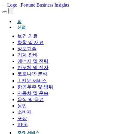
(현재의)
집
산업
보건 의료
화학 및 재료
정보기술
기계 장비
에너지 및 전력
반도체 및 전자
코로나19 분석
전문 서비스
항공우주 및 방위
자동차 및 운송
음식 및 음료
농업
소비재
포장
BFSI
주요 서비스