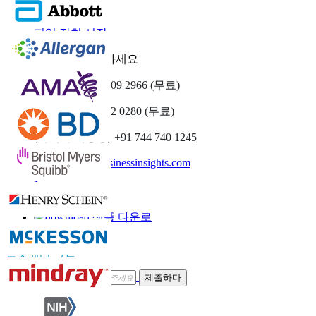
피임약 시장
피임약 시장
피임 장치 시장
우리에게 연락하세요
우리를
+1 833 909 2966 (무료)
영국
+44 808 502 0280 (무료)
(아시아 태평양) +91 744 740 1245
sales@fortunebusinessinsights.com
부르다
이메일
샘플 다운로
드
뉴스레터 구독
제출하다
신뢰하다 온라인