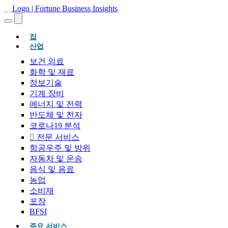
(현재의)
집
산업
보건 의료
화학 및 재료
정보기술
기계 장비
에너지 및 전력
반도체 및 전자
코로나19 분석
전문 서비스
항공우주 및 방위
자동차 및 운송
음식 및 음료
농업
소비재
포장
BFSI
주요 서비스