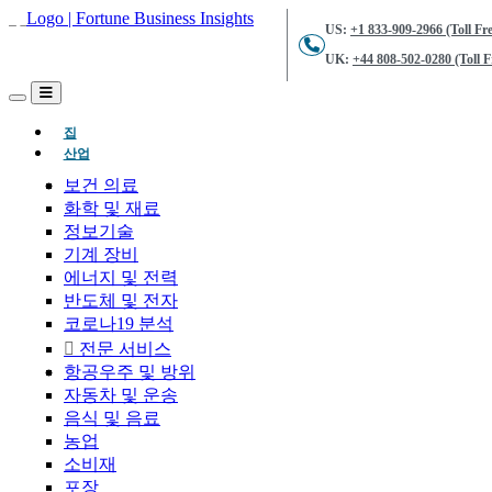
US:
+1 833-909-2966 (Toll Fre
UK:
+44 808-502-0280 (Toll F
(현재의)
집
산업
보건 의료
화학 및 재료
정보기술
기계 장비
에너지 및 전력
반도체 및 전자
코로나19 분석
전문 서비스
항공우주 및 방위
자동차 및 운송
음식 및 음료
농업
소비재
포장