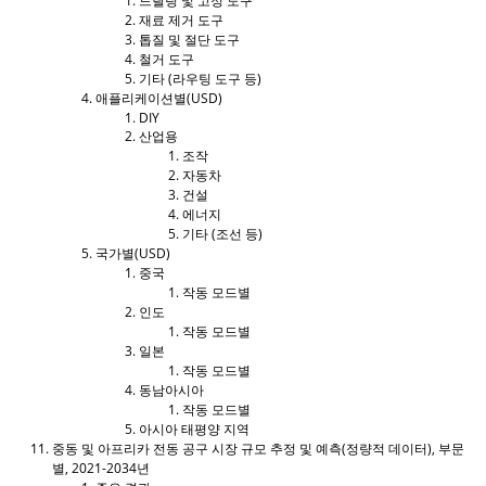
드릴링 및 고정 도구
재료 제거 도구
톱질 및 절단 도구
철거 도구
기타 (라우팅 도구 등)
애플리케이션별(USD)
DIY
산업용
조작
자동차
건설
에너지
기타 (조선 등)
국가별(USD)
중국
작동 모드별
인도
작동 모드별
일본
작동 모드별
동남아시아
작동 모드별
아시아 태평양 지역
중동 및 아프리카 전동 공구 시장 규모 추정 및 예측(정량적 데이터), 부문
별, 2021-2034년