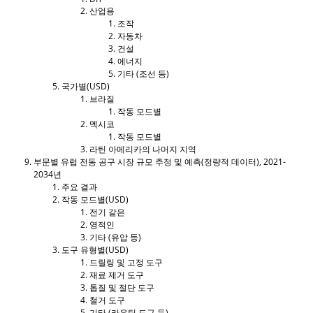
산업용
조작
자동차
건설
에너지
기타 (조선 등)
국가별(USD)
브라질
작동 모드별
멕시코
작동 모드별
라틴 아메리카의 나머지 지역
부문별 유럽 전동 공구 시장 규모 추정 및 예측(정량적 데이터), 2021-
2034년
주요 결과
작동 모드별(USD)
전기 같은
영적인
기타 (유압 등)
도구 유형별(USD)
드릴링 및 고정 도구
재료 제거 도구
톱질 및 절단 도구
철거 도구
기타 (라우팅 도구 등)