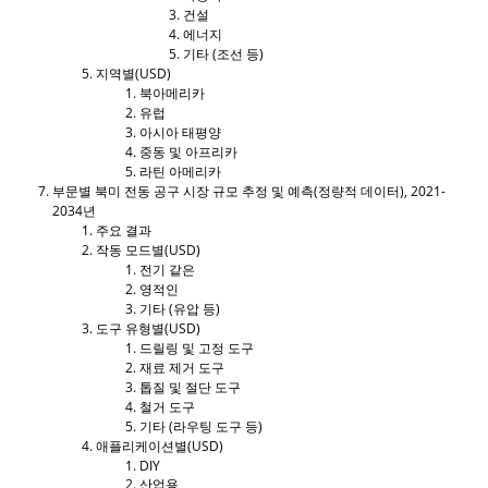
건설
에너지
기타 (조선 등)
지역별(USD)
북아메리카
유럽
아시아 태평양
중동 및 아프리카
라틴 아메리카
부문별 북미 전동 공구 시장 규모 추정 및 예측(정량적 데이터), 2021-
2034년
주요 결과
작동 모드별(USD)
전기 같은
영적인
기타 (유압 등)
도구 유형별(USD)
드릴링 및 고정 도구
재료 제거 도구
톱질 및 절단 도구
철거 도구
기타 (라우팅 도구 등)
애플리케이션별(USD)
DIY
산업용