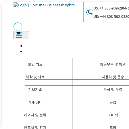
US:
+1 833-909-2966 (
UK:
+44 808-502-0280 
보건 의료
항공우주 및 방위
화학 및 재료
자동차 및 운송
정보기술
음식 및 음료
기계 장비
농업
에너지 및 전력
소비재
반도체 및 전자
포장