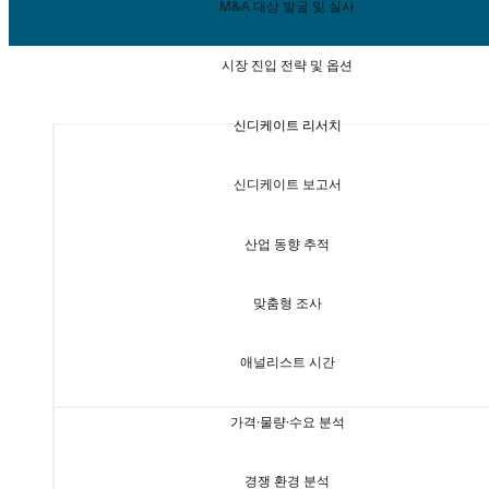
M&A 대상 발굴 및 실사
시장 진입 전략 및 옵션
신디케이트 리서치
신디케이트 보고서
산업 동향 추적
맞춤형 조사
애널리스트 시간
가격·물량·수요 분석
경쟁 환경 분석