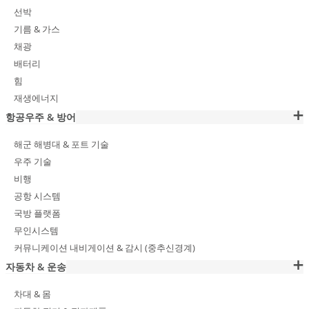
선박
기름 & 가스
채광
배터리
힘
재생에너지
항공우주 & 방어
해군 해병대 & 포트 기술
우주 기술
비행
공항 시스템
국방 플랫폼
무인시스템
커뮤니케이션 내비게이션 & 감시 (중추신경계)
자동차 & 운송
차대 & 몸