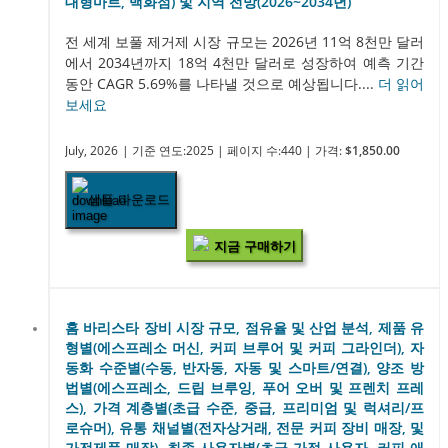
대형마트, 백화점) 및 지역 전망(2026~2034년)
전 세계 보풀 제거제 시장 규모는 2026년 11억 8천만 달러
에서 2034년까지 18억 4천만 달러로 성장하여 예측 기간
동안 CAGR 5.69%를 나타낼 것으로 예상됩니다....
더 읽어
보세요
July, 2026
| 기준 연도:2025
| 페이지 수:440
| 가격:
$1,850.00
샘플 다운로드
지금 구매하기
홈 바리스타 장비 시장 규모, 점유율 및 산업 분석, 제품 유
형별(에스프레소 머신, 커피 브루어 및 커피 그라인더), 자
동화 수준별(수동, 반자동, 자동 및 스마트/연결), 양조 방
법별(에스프레소, 드립 브루잉, 푸어 오버 및 프렌치 프레
스), 가격 계층별(초급 수준, 중급, 프리미엄 및 럭셔리/프
로슈머), 유통 채널별(전자상거래, 전문 커피 장비 매장, 및
가전제품 매장), 최종 사용자별(초급 가정 사용자, 커피 애