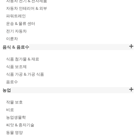
자동차 전기 & 전자제품
자동차 인테리어 & 외부
파워트레인
운송 & 물류 센터
전기 자동차
이륜차
음식 & 음료수
식품 첨가물 & 재료
식품 보조제
식품 가공 & 가공 식품
음료수
농업
작물 보호
비료
농업생물학
씨앗 & 종자기술
동물 영양