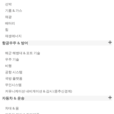
선박
기름 & 가스
채광
배터리
힘
재생에너지
항공우주 & 방어
해군 해병대 & 포트 기술
우주 기술
비행
공항 시스템
국방 플랫폼
무인시스템
커뮤니케이션 내비게이션 & 감시 (중추신경계)
자동차 & 운송
차대 & 몸