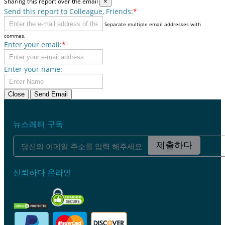
Sharing this report over the email
×
Send this report to Colleague, Friends:
*
Separate multiple email addresses with
commas.
Enter your email:
*
Enter your name:
Close
Send Email
뉴스레터 구독
제출하다
신뢰하다 온라인