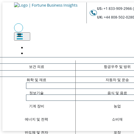
US:
+1 833-909-2966 (
UK:
+44 808-502-0280 
보건 의료
항공우주 및 방위
화학 및 재료
자동차 및 운송
정보기술
음식 및 음료
기계 장비
농업
에너지 및 전력
소비재
반도체 및 전자
포장