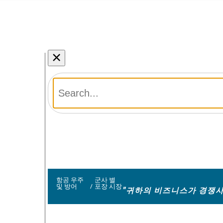
×
항공 우주
군사 별
및 방어
/
포장 시장
"귀하의 비즈니스가 경쟁사