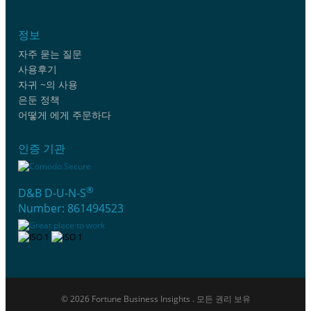
정보
자주 묻는 질문
사용후기
자귀 ~의 사용
은둔 정책
어떻게 에게 주문하다
인증 기관
®
D&B D-U-N-S
Number: 861494523
© 2026 Fortune Business Insights . 모든 권리 보유