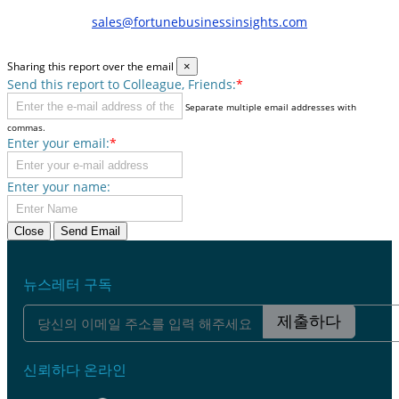
sales@fortunebusinessinsights.com
Sharing this report over the email
×
Send this report to Colleague, Friends:
*
Separate multiple email addresses with
commas.
Enter your email:
*
Enter your name:
Close
Send Email
뉴스레터 구독
제출하다
신뢰하다 온라인