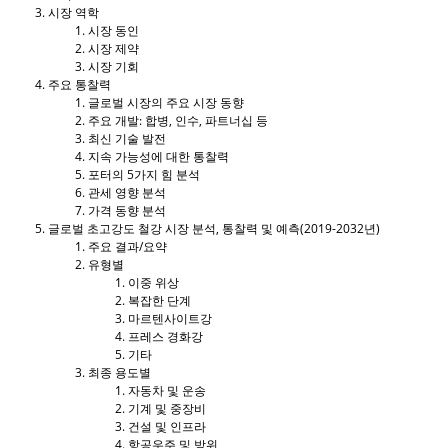
시장 역학
시장 동인
시장 제약
시장 기회
주요 통찰력
글로벌 시장의 주요 시장 동향
주요 개발: 합병, 인수, 파트너십 등
최신 기술 발전
지속 가능성에 대한 통찰력
포터의 5가지 힘 분석
관세 영향 분석
가격 동향 분석
글로벌 초고강도 철강 시장 분석, 통찰력 및 예측(2019-2032년)
주요 결과/요약
유형별
이중 위상
복잡한 단계
마르텐사이트강
프레스 경화강
기타
최종 용도별
자동차 및 운송
기계 및 중장비
건설 및 인프라
항공우주 및 방위