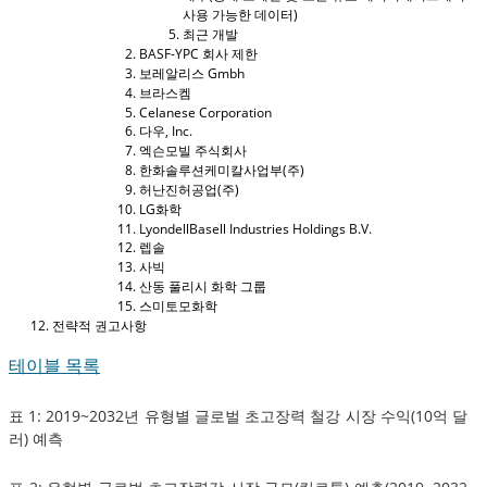
사용 가능한 데이터)
최근 개발
BASF-YPC 회사 제한
보레알리스 Gmbh
브라스켐
Celanese Corporation
다우, Inc.
엑슨모빌 주식회사
한화솔루션케미칼사업부(주)
허난진허공업(주)
LG화학
LyondellBasell Industries Holdings B.V.
렙솔
사빅
산동 풀리시 화학 그룹
스미토모화학
전략적 권고사항
테이블 목록
표 1: 2019~2032년 유형별 글로벌 초고장력 철강 시장 수익(10억 달
러) 예측