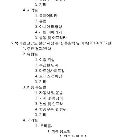
기타
지역별
북아메리카
유럽
아시아 태평양
라틴 아메리카
중동 및 아프리카
북미 초고강도 철강 시장 분석, 통찰력 및 예측(2019-2032년)
주요 결과/요약
유형별
이중 위상
복잡한 단계
마르텐사이트강
프레스 경화강
기타
최종 용도별
자동차 및 운송
기계 및 중장비
건설 및 인프라
항공우주 및 방위
기타
국가별
우리를.
최종 용도별
자동차 및 운송