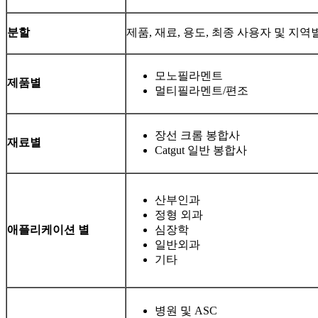
분할
제품, 재료, 용도, 최종 사용자 및 지역
모노필라멘트
제품별
멀티필라멘트/편조
장선 크롬 봉합사
재료별
Catgut 일반 봉합사
산부인과
정형 외과
애플리케이션 별
심장학
일반외과
기타
병원 및 ASC