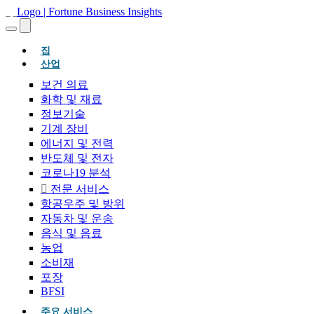
(현재의)
집
산업
보건 의료
화학 및 재료
정보기술
기계 장비
에너지 및 전력
반도체 및 전자
코로나19 분석
전문 서비스
항공우주 및 방위
자동차 및 운송
음식 및 음료
농업
소비재
포장
BFSI
주요 서비스