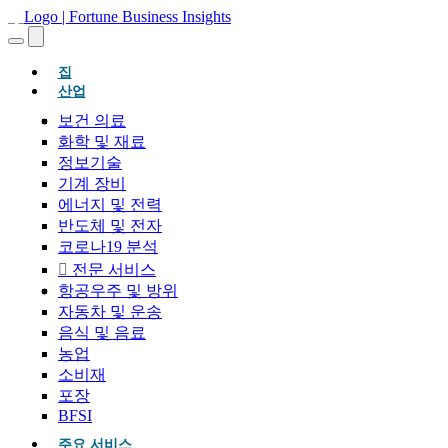
(현재의)
집
산업
보건 의료
화학 및 재료
정보기술
기계 장비
에너지 및 전력
반도체 및 전자
코로나19 분석
전문 서비스
항공우주 및 방위
자동차 및 운송
음식 및 음료
농업
소비재
포장
BFSI
주요 서비스