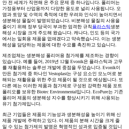
안 전 세계가 직면해 온 주요 문제 중 하나입니다. 폴리머는
가정용부터 산업용까지 다양한 용도로 널리 사용됩니다. 오
염과 토양 및 수역의 축적에 대한 우려와 인식이 높아지면서
생분해성 물질이 발명되었습니다. 비분해성 물질의 사용을
줄이기 위해 정부 당국이 부과한 엄격한 규칙
플라스틱
생분
해성 시장을 크게 주도해 왔습니다. 캐나다, 인도 등의 국가
에서는 일회용 제품을 없애겠다고 약속했습니다. 이는 생분
해성을 담당하는 제품에 대한 수요를 촉진하고 있습니다.
제조업체는 생분해성 폴리머용 첨가제를 제조하는 경향이
있습니다. 예를 들어, 2019년 12월 Evonik은 플라스틱과 고무
를 재활용하는 솔루션 개발에 중점을 두었습니다. Evonik이
만든 첨가제 중 하나인 Vestoplast는 구성 요소인 모노머로 분
해되는 재활용을 위한 주요 제품이 될 것으로 예상됩니다. 또
다른 예는 이러한 제품과 첨가제로 구성된 강력한 제품 포트
폴리오를 보유한 Biotec Environmental입니다. EcoPure는 기존
폴리머 제품의 생분해성 지수를 향상시키기 위해 사용되는
유기 첨가제입니다.
최근 기업들은 제품의 기능성과 생분해성을 높이기 위해 신
제품 개발에 주력하고 있다. 이 제품의 분해 시간을 크게 줄
일 수 있는 첨가제의 발명은 혁명적인 성과로 입증될 것입니