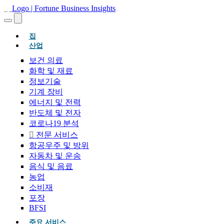
(현재의)
집
산업
보건 의료
화학 및 재료
정보기술
기계 장비
에너지 및 전력
반도체 및 전자
코로나19 분석
전문 서비스
항공우주 및 방위
자동차 및 운송
음식 및 음료
농업
소비재
포장
BFSI
주요 서비스