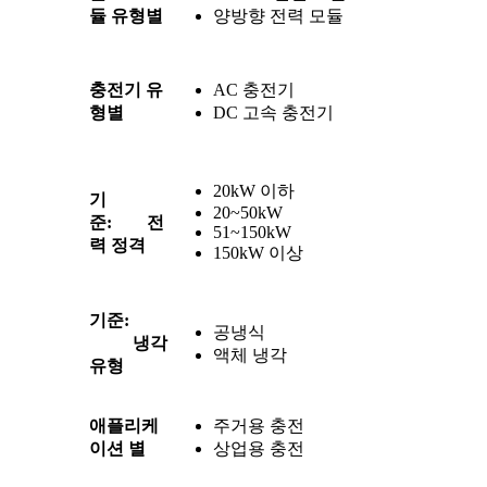
듈 유형별
양방향 전력 모듈
충전기 유
AC 충전기
형별
DC 고속 충전기
20kW 이하
기
20~50kW
준: 전
51~150kW
력 정격
150kW 이상
기준:
공냉식
냉각
액체 냉각
유형
애플리케
주거용 충전
이션 별
상업용 충전