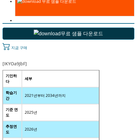
무료 샘플 다운로드
무료 샘플 다운로드
지금 구매
[IKYOa9JbF]
기인하
세부
다
학습기
2021년부터 2034년까지
간
기준 연
2025년
도
추정연
2026년
도