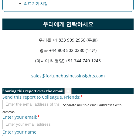
의료 기기 시장
우리에게 연락하세요
우리를
+1 833 909 2966 (무료)
영국
+44 808 502 0280 (무료)
(아시아 태평양) +91 744 740 1245
sales@fortunebusinessinsights.com
Sharing this report over the email
×
Send this report to Colleague, Friends:
*
Separate multiple email addresses with
commas.
Enter your email:
*
Enter your name: