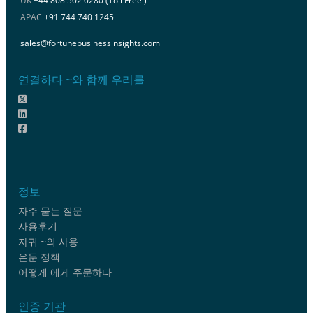
UK
+44 808 502 0280 (Toll Free )
APAC
+91 744 740 1245
sales@fortunebusinessinsights.com
연결하다 ~와 함께 우리를
정보
자주 묻는 질문
사용후기
자귀 ~의 사용
은둔 정책
어떻게 에게 주문하다
인증 기관