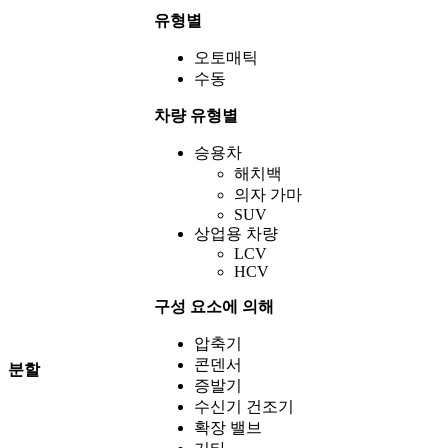
유형별
오토매틱
수동
차량 유형별
승용차
해치백
의자 가마
SUV
상업용 차량
LCV
HCV
구성 요소에 의해
압축기
콘덴서
분할
증발기
수신기 건조기
확장 밸브