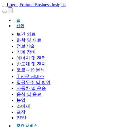
(현재의)
집
산업
보건 의료
화학 및 재료
정보기술
기계 장비
에너지 및 전력
반도체 및 전자
코로나19 분석
전문 서비스
항공우주 및 방위
자동차 및 운송
음식 및 음료
농업
소비재
포장
BFSI
주요 서비스