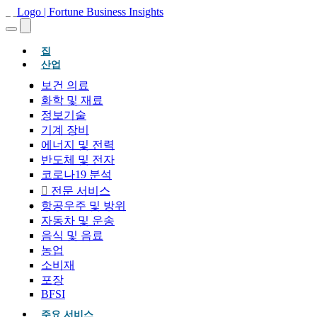
(현재의)
집
산업
보건 의료
화학 및 재료
정보기술
기계 장비
에너지 및 전력
반도체 및 전자
코로나19 분석
전문 서비스
항공우주 및 방위
자동차 및 운송
음식 및 음료
농업
소비재
포장
BFSI
주요 서비스