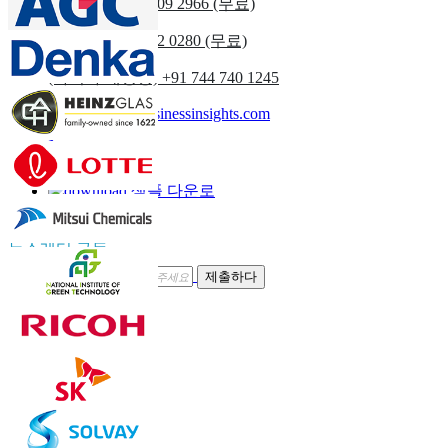
우리를
+1 833 909 2966 (무료)
영국
+44 808 502 0280 (무료)
(아시아 태평양) +91 744 740 1245
sales@fortunebusinessinsights.com
부르다
이메일
샘플 다운로
드
뉴스레터 구독
제출하다
신뢰하다 온라인