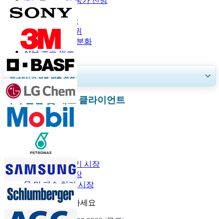
베트남 수수선 국가 전망
경쟁 환경
주요 산업 개발 :
보고서 적용 범위
보고 범위 및 세분화
자주 묻는 질문
30~60
시간
무료 맞춤 설정
화학 물질 및 재료 클라이언트
지역 및 국가 범위 확장, 세그먼트 분석, 기업 프로필, 경쟁 벤치마킹, 및 최
종 사용자 인사이트.
지금 맞춤 설정
관련된 보고서
미국 수도 청정기 시장
수중 청정기 시장
물 및 폐수 처리 시장
우리에게 연락하세요