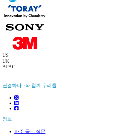
연락하다 우리를
US
+1 833 909 2966 ( Toll Free )
UK
+44 808 502 0280 (Toll Free )
APAC
+91 744 740 1245
sales@fortunebusinessinsights.com
연결하다 ~와 함께 우리를
정보
자주 묻는 질문