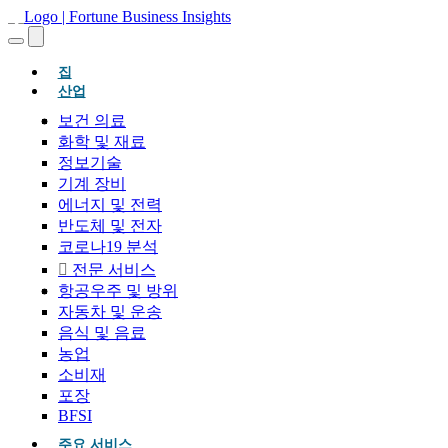
(현재의)
집
산업
보건 의료
화학 및 재료
정보기술
기계 장비
에너지 및 전력
반도체 및 전자
코로나19 분석
전문 서비스
항공우주 및 방위
자동차 및 운송
음식 및 음료
농업
소비재
포장
BFSI
주요 서비스