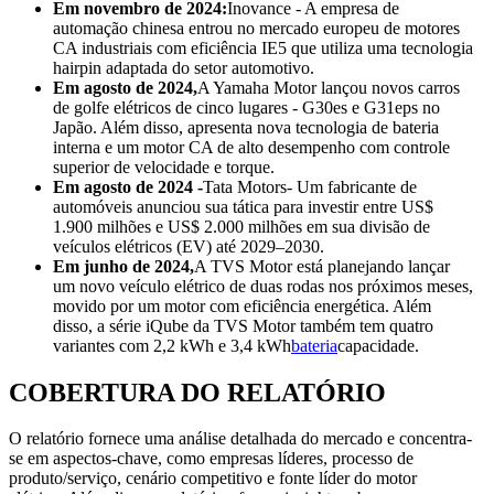
Em novembro de 2024:
Inovance - A empresa de
automação chinesa entrou no mercado europeu de motores
CA industriais com eficiência IE5 que utiliza uma tecnologia
hairpin adaptada do setor automotivo.
Em agosto de 2024,
A Yamaha Motor lançou novos carros
de golfe elétricos de cinco lugares - G30es e G31eps no
Japão. Além disso, apresenta nova tecnologia de bateria
interna e um motor CA de alto desempenho com controle
superior de velocidade e torque.
Em agosto de 2024 -
Tata Motors- Um fabricante de
automóveis anunciou sua tática para investir entre US$
1.900 milhões e US$ 2.000 milhões em sua divisão de
veículos elétricos (EV) até 2029–2030.
Em junho de 2024,
A TVS Motor está planejando lançar
um novo veículo elétrico de duas rodas nos próximos meses,
movido por um motor com eficiência energética. Além
disso, a série iQube da TVS Motor também tem quatro
variantes com 2,2 kWh e 3,4 kWh
bateria
capacidade.
COBERTURA DO RELATÓRIO
O relatório fornece uma análise detalhada do mercado e concentra-
se em aspectos-chave, como empresas líderes, processo de
produto/serviço, cenário competitivo e fonte líder do motor