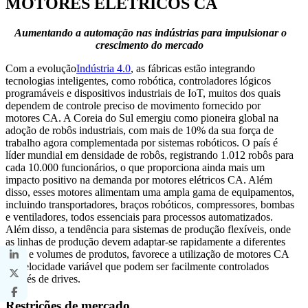
MOTORES ELÉTRICOS CA
Aumentando a automação nas indústrias para impulsionar o
crescimento do mercado
Com a evolução
Indústria 4.0
, as fábricas estão integrando
tecnologias inteligentes, como robótica, controladores lógicos
programáveis ​​e dispositivos industriais de IoT, muitos dos quais
dependem de controle preciso de movimento fornecido por
motores CA. A Coreia do Sul emergiu como pioneira global na
adoção de robôs industriais, com mais de 10% da sua força de
trabalho agora complementada por sistemas robóticos. O país é
líder mundial em densidade de robôs, registrando 1.012 robôs para
cada 10.000 funcionários, o que proporciona ainda mais um
impacto positivo na demanda por motores elétricos CA. Além
disso, esses motores alimentam uma ampla gama de equipamentos,
incluindo transportadores, braços robóticos, compressores, bombas
e ventiladores, todos essenciais para processos automatizados.
Além disso, a tendência para sistemas de produção flexíveis, onde
as linhas de produção devem adaptar-se rapidamente a diferentes
tipos e volumes de produtos, favorece a utilização de motores CA
de velocidade variável que podem ser facilmente controlados
através de drives.
Restrições de mercado