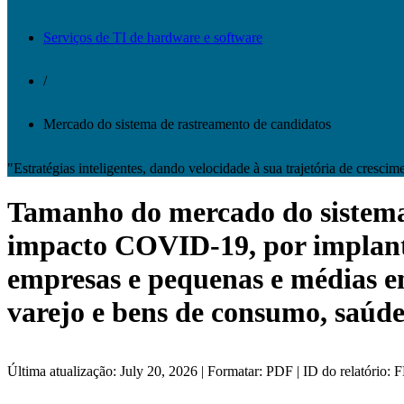
Serviços de TI de hardware e software
/
Mercado do sistema de rastreamento de candidatos
"Estratégias inteligentes, dando velocidade à sua trajetória de crescim
Tamanho do mercado do sistema 
impacto COVID-19, por implanta
empresas e pequenas e médias e
varejo e bens de consumo, saúde
Última atualização: July 20, 2026 | Formatar: PDF | ID do relatório: