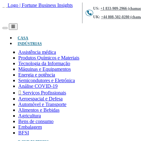
US:
+1 833-909-2966 (chamad
UK:
+44 808-502-0280 (chama
(ATUAL)
CASA
INDÚSTRIAS
Assistência médica
Produtos Químicos e Materiais
Tecnologia da Informação
Máquinas e Equipamentos
Energia e potência
Semicondutores e Eletrónica
Análise COVID-19
Serviços Profissionais
Aeroespacial e Defesa
Automóvel e Transporte
Alimentos e Bebidas
Agricultura
Bens de consumo
Embalagem
BFSI