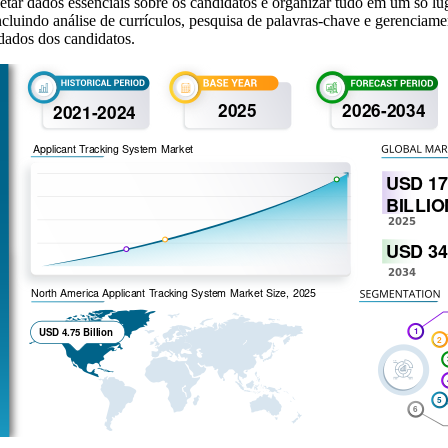
etar dados essenciais sobre os candidatos e organizar tudo em um só lug
incluindo análise de currículos, pesquisa de palavras-chave e gerencia
dados dos candidatos.