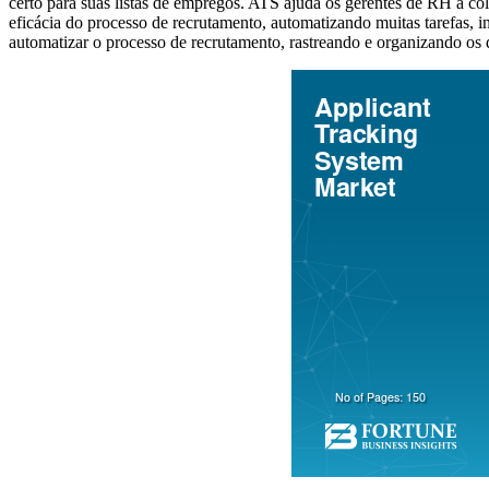
certo para suas listas de empregos. ATS ajuda os gerentes de RH a col
eficácia do processo de recrutamento, automatizando muitas tarefas, 
automatizar o processo de recrutamento, rastreando e organizando os 