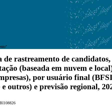
ento"
de rastreamento de candidatos, p
ção (baseada em nuvem e local),
mpresas), por usuário final (BFS
 e outros) e previsão regional, 2
 FBI108826