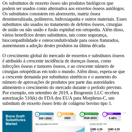
Os substitutos de enxerto ósseo são produtos biológicos que
podem ser usados ​​como alternativa aos enxertos ósseos autólogos.
Os substitutos consistem em aloenxerto, matriz óssea
desmineralizada, polímeros, hidroxiapatita e outros materiais. Esses
substitutos são usados ​​no tratamento de defeitos ósseos, cirurgias
de união ou não união e fusão espinhal em ortopedia. Além disso,
vários benefícios destes substitutos, tais como segurança,
biocompatibilidade e osteocondutividade para ossos fraturados,
aumentaram a adoção destes produtos na última década.
O crescimento global do mercado de enxertos e substitutos ósseos
é atribuído à crescente incidência de doenças ósseas, como
infecções ósseas e tumores ósseos, e ao crescente número de
cirurgias ortopédicas em todo o mundo. Além disso, espera-se que
a crescente demanda por substitutos sintéticos e o aumento do
número de aprovações de produtos por parte das autoridades
alimentem o crescimento do mercado durante o período previsto.
Por exemplo, em setembro de 2019, a Biogennix LLC recebeu
autorização 510(k) do FDA dos EUA para Morpheus-C, um
substituto de enxerto ósseo feito de colágeno bovino tipo 1.