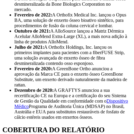
desmineralizada da Bone Biologics Corporation no
mercado.
Fevereiro de 2022:
A Orthofix Medical Inc. lançou o Opus
BA, uma solução de enxerto ósseo bioativo sintético, para
procedimentos de fusão da coluna cervical e lombar.
Outubro de 2021:
A AlloSource lançou a Matriz Dérmica
Acelular AlloMend Extra-Large (XL), a mais nova adição à
linha de produtos AlloMend.
Julho de 2021:
A Orthofix Holdings, Inc. lançou os
primeiros implantes para pacientes com a fiberFUSE Strip,
uma solução avançada de enxerto ósseo de fibra
desmineralizada contendo osso esponjoso.
Fevereiro de 2020:
A GreenBone Ortho anunciou a
aprovação da Marca CE para o enxerto ósseo GreenBone
Substitute, um enxerto derivado naturalmente da madeira de
rattan.
Dezembro de 2020:
A GRAFTYS anunciou a sua
recertificação CE na Europa e a certificação do seu Sistema
de Gestão da Qualidade em conformidade com o
Dispositivo
Médico
Programa de Auditoria Única (MDSAP) no Brasil,
Austrália e EUA para substitutos restauráveis ​​de fosfato de
cálcio estéreis usados ​​em enxertos ósseos.
COBERTURA DO RELATÓRIO