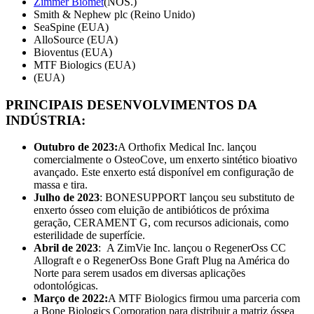
Zimmer Biomet
(NÓS.)
Smith & Nephew plc (Reino Unido)
SeaSpine (EUA)
AlloSource (EUA)
Bioventus (EUA)
MTF Biologics (EUA)
(EUA)
PRINCIPAIS DESENVOLVIMENTOS DA
INDÚSTRIA:
Outubro de 2023:
A Orthofix Medical Inc. lançou
comercialmente o OsteoCove, um enxerto sintético bioativo
avançado. Este enxerto está disponível em configuração de
massa e tira.
Julho de 2023
: BONESUPPORT lançou seu substituto de
enxerto ósseo com eluição de antibióticos de próxima
geração, CERAMENT G, com recursos adicionais, como
esterilidade de superfície.
Abril de 2023
: A ZimVie Inc. lançou o RegenerOss CC
Allograft e o RegenerOss Bone Graft Plug na América do
Norte para serem usados ​​em diversas aplicações
odontológicas.
Março de 2022:
A MTF Biologics firmou uma parceria com
a Bone Biologics Corporation para distribuir a matriz óssea