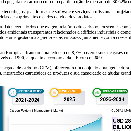
o da pegada de carbono com uma participação de mercado de 30,62% 
tecnologias, plataformas de software e serviços profissionais projetado
deias de suprimentos e ciclos de vida dos produtos.
atos regulatórios que exigem relatórios de carbono, crescentes compro
os ambientais transparentes relacionados a edifícios industriais e come
e uma gestão mais precisos das emissões, juntamente com a crescente c
o Europeia alcançou uma redução de 8,3% nas emissões de gases com e
níveis de 1990, enquanto a economia da UE cresceu 68%.
pegada de carbono (CFM), oferecendo um conjunto abrangente de sol
s, integrações estratégicas de produtos e sua capacidade de ajudar gra