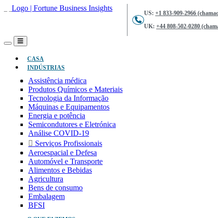
US:
+1 833-909-2966 (chamad
UK:
+44 808-502-0280 (chama
(ATUAL)
CASA
INDÚSTRIAS
Assistência médica
Produtos Químicos e Materiais
Tecnologia da Informação
Máquinas e Equipamentos
Energia e potência
Semicondutores e Eletrónica
Análise COVID-19
Serviços Profissionais
Aeroespacial e Defesa
Automóvel e Transporte
Alimentos e Bebidas
Agricultura
Bens de consumo
Embalagem
BFSI