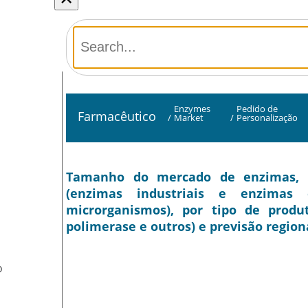
Enzymes
Pedido de
Farmacêutico
/
Market
/
Personalização
Tamanho do mercado de enzimas, pa
(enzimas industriais e enzimas e
microrganismos), por tipo de produt
polimerase e outros) e previsão region
O