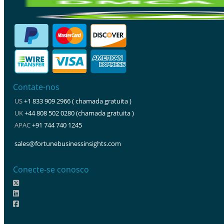
Contate-nos
US
+1 833 909 2966 ( chamada gratuita )
UK
+44 808 502 0280 (chamada gratuita )
APAC
+91 744 740 1245
sales@fortunebusinessinsights.com
Conecte-se conosco