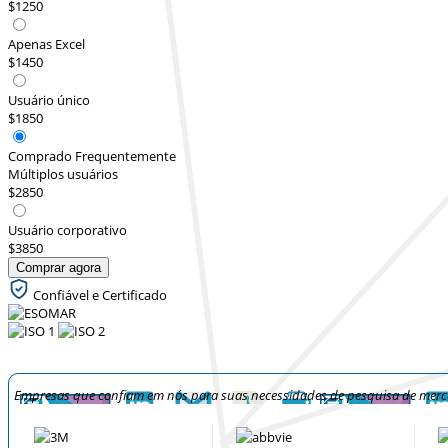
$1250
Apenas Excel
$1450
Usuário único
$1850
Comprado Frequentemente
Múltiplos usuários
$2850
Usuário corporativo
$3850
Comprar agora
Confiável e Certificado
Empresas que confiam em nós para suas necessidades de pesquisa de mer