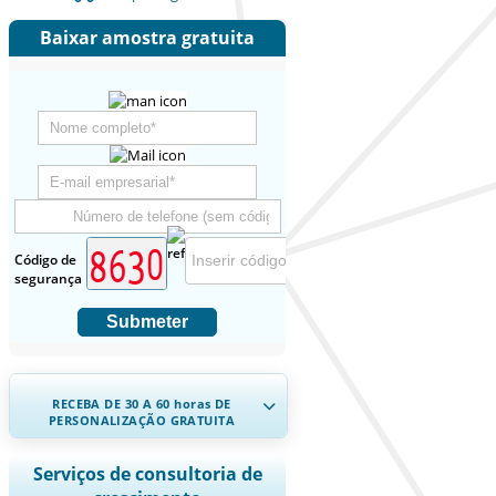
Baixar amostra gratuita
Código de
segurança
Submeter
RECEBA DE 30 A 60
horas
DE
PERSONALIZAÇÃO GRATUITA
Ampliar a cobertura regional e por
Serviços de consultoria de
país, Análise de segmentos, Perfis de