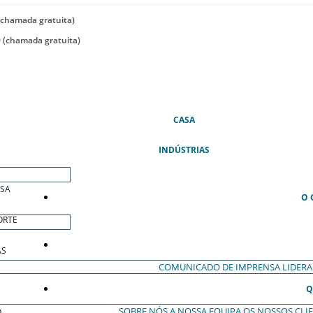
(chamada gratuita)
 (chamada gratuita)
(ATUAL)
CASA
INDÚSTRIAS
ESA
O 
ORTE
AS
COMUNICADO DE IMPRENSA
LIDER
Q
SOBRE NÓS
A NOSSA EQUIPA
OS NOSSOS CLI
O