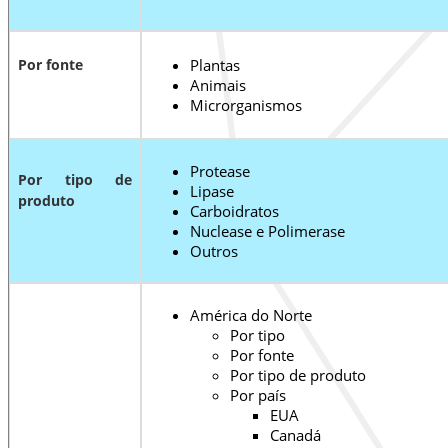
Por fonte
Plantas
Animais
Microrganismos
Protease
Por tipo de
Lipase
produto
Carboidratos
Nuclease e Polimerase
Outros
América do Norte
Por tipo
Por fonte
Por tipo de produto
Por país
EUA
Canadá