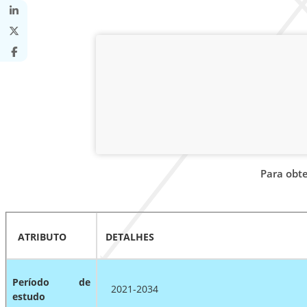
Para obt
ATRIBUTO
DETALHES
Período de
2021-2034
estudo