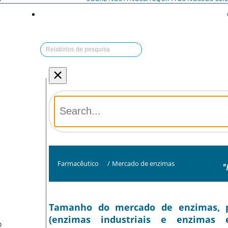
×
Farmacêutico
/
Mercado de enzimas
"
Tamanho do mercado de enzimas, par
(enzimas industriais e enzimas e
O