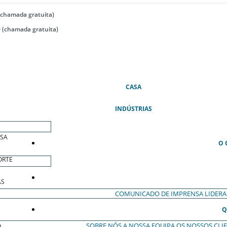
(chamada gratuita)
 (chamada gratuita)
(ATUAL)
CASA
INDÚSTRIAS
ESA
O 
ORTE
AS
COMUNICADO DE IMPRENSA
LIDER
Q
SOBRE NÓS
A NOSSA EQUIPA
OS NOSSOS CLI
O