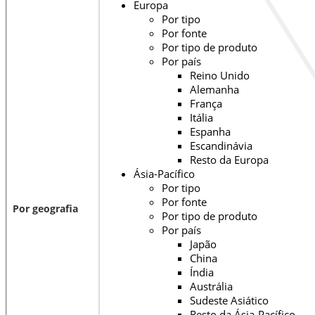
Europa
Por tipo
Por fonte
Por tipo de produto
Por país
Reino Unido
Alemanha
França
Itália
Espanha
Escandinávia
Resto da Europa
Ásia-Pacífico
Por tipo
Por fonte
Por geografia
Por tipo de produto
Por país
Japão
China
Índia
Austrália
Sudeste Asiático
Resto da Ásia-Pacífico