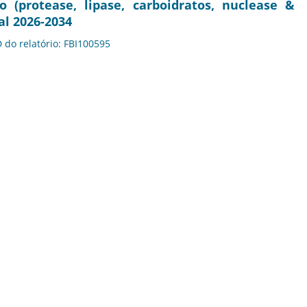
 (protease, lipase, carboidratos, nuclease &
al 2026-2034
D do relatório: FBI100595