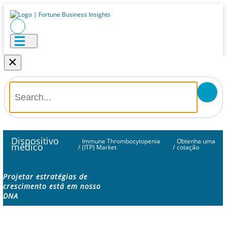
×
Dispositivo
Immune Thrombocytopenia
Obtenha uma
médico
/
(ITP) Market
/
cotação
Projetar estratégias de
crescimento está em nosso
DNA