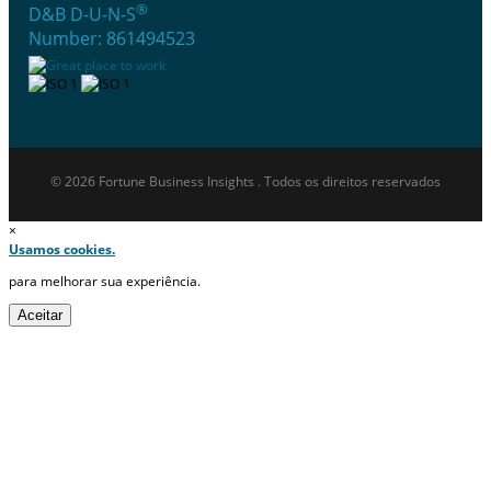
®
D&B D-U-N-S
Number: 861494523
© 2026 Fortune Business Insights . Todos os direitos reservados
×
Usamos cookies.
para melhorar sua experiência.
Aceitar