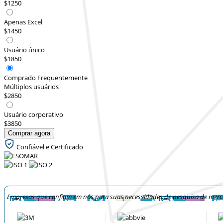
$1250
Apenas Excel
$1450
Usuário único
$1850
Comprado Frequentemente
Múltiplos usuários
$2850
Usuário corporativo
$3850
Comprar agora
Confiável e Certificado
Empresas que confiam em nós para suas necessidades de pesquisa de mer