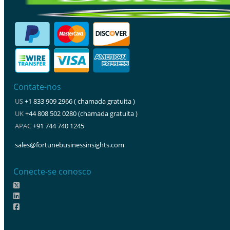
Contate-nos
US
+1 833 909 2966 ( chamada gratuita )
UK
+44 808 502 0280 (chamada gratuita )
APAC
+91 744 740 1245
sales@fortunebusinessinsights.com
Conecte-se conosco