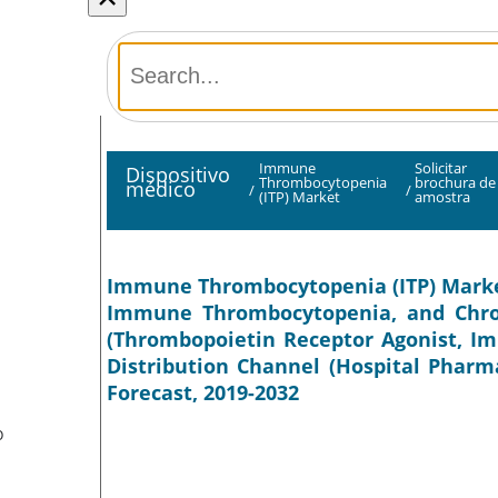
Immune
Solicitar
Dispositivo
Thrombocytopenia
brochura de
médico
/
/
(ITP) Market
amostra
Immune Thrombocytopenia (ITP) Market 
Immune Thrombocytopenia, and Chro
(Thrombopoietin Receptor Agonist, Im
Distribution Channel (Hospital Pharm
Forecast, 2019-2032
O