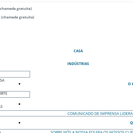
(chamada gratuita)
 (chamada gratuita)
(ATUAL)
CASA
INDÚSTRIAS
ESA
O 
ORTE
AS
COMUNICADO DE IMPRENSA
LIDER
Q
SOBRE NÓS
A NOSSA EQUIPA
OS NOSSOS CLI
O