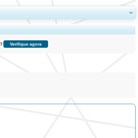
, e insights sobre o usuário final.
e?
Verifique agora