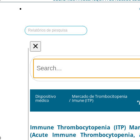
×
Dispositivo
Mercado de Trombocitopenia
médico
/
Imune (ITP)
"
Immune Thrombocytopenia (ITP) Mark
(Acute Immune Thrombocytopenia, 
O