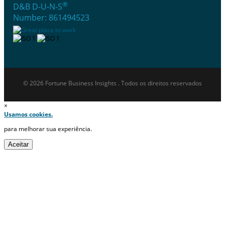
®
D&B D-U-N-S
Number: 861494523
© 2026 Fortune Business Insights . Todos os direitos reservados
×
Usamos cookies.
para melhorar sua experiência.
Aceitar