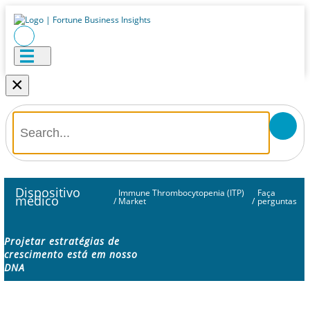
×
Dispositivo
Immune Thrombocytopenia (ITP)
Faça
médico
/
Market
/
perguntas
Projetar estratégias de
crescimento está em nosso
DNA