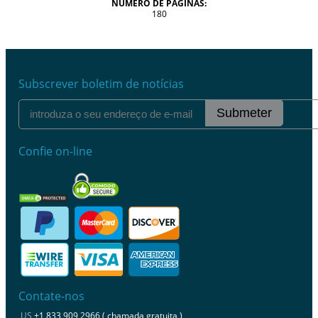
NÚMERO DE PÁGINAS:
180
Subscrever boletim de notícias
Submeter
Confie on-line
Contate-nos
US
+1 833 909 2966 ( chamada gratuita )