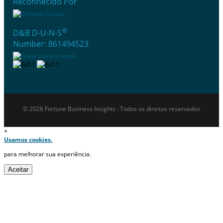
Reconhecido Por
®
D&B D-U-N-S
Number: 861494523
© 2026 Fortune Business Insights . Todos os direitos reservados
×
Usamos cookies.
para melhorar sua experiência.
Aceitar