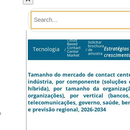
Cloud
Solicitar
Based
brochura
Contact
Tecnologia
Estratégias
/
/
de
Center
amostra
cresciment
Market
Tamanho do mercado de contact cente
indústria, por componente (soluções e
híbrida), por tamanho da organizaç
organizações), por vertical (bancos
telecomunicações, governo, saúde, ben
e previsão regional, 2026-2034
O