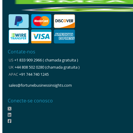
Contate-nos
US
+1 833 909 2966 ( chamada gratuita )
UK
+44 808 502 0280 (chamada gratuita )
APAC
+91 744 740 1245
sales@fortunebusinessinsights.com
Conecte-se conosco