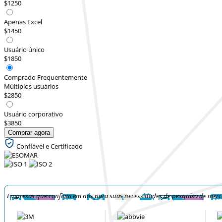
$1250
Apenas Excel
$1450
Usuário único
$1850
Comprado Frequentemente
Múltiplos usuários
$2850
Usuário corporativo
$3850
Comprar agora
Confiável e Certificado
Empresas que confiam em nós para suas necessidades de pesquisa de mer