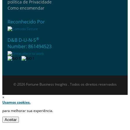
política de Privacidade
Como encomendar
Reconhecido Por
®
D&B D-U-N-S
Number: 861494523
© 2026 Fortune Business Insights . Todos os direitos reservados
×
Usamos cookies.
para melhorar sua experiência.
Aceitar