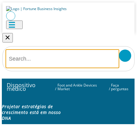
×
Dispositivo
Foot and Ankle Devices
Faça
médico
/
Market
/
perguntas
Projetar estratégias de
crescimento está em nosso
DNA