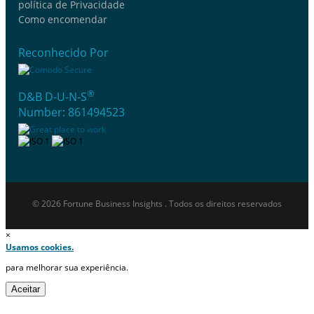
política de Privacidade
Como encomendar
Reconhecido Por
®
D&B D-U-N-S
Number: 861494523
© 2026 Fortune Business Insights . Todos os direitos reservados
×
Usamos cookies.
para melhorar sua experiência.
Aceitar