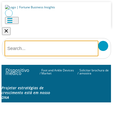
×
Dispositivo
Foot and Ankle Devices
Solicitar brochura de
médico
/
Market
/
amostra
Projetar estratégias de
crescimento está em nosso
DNA