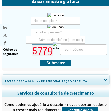
Baixar amostra gratuita
Código de
segurança
Submeter
RECEBA DE 30 A 60
horas
DE PERSONALIZAÇÃO GRATUITA
Ampliar a cobertura regional e por país, Análise de segmentos,
Serviços de consultoria de crescimento
Perfis de empresas, Benchmarking competitivo, e insights sobre o
usuário final.
Como podemos ajudá-lo a descobrir novas oportunidades e
a crescer mais rapidamente?
Verifique agora