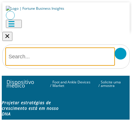
×
Dispositivo
Foot and Ankle Devices
Solicite uma
médico
/
Market
/
amostra
Projetar estratégias de
crescimento está em nosso
DNA