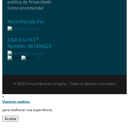
política de Privacidade
Como encomendar
Reconhecido Por
®
D&B D-U-N-S
Number: 861494523
© 2026 Fortune Business Insights . Todos os direitos reservados
×
Usamos cookies.
para melhorar sua experiência.
Aceitar