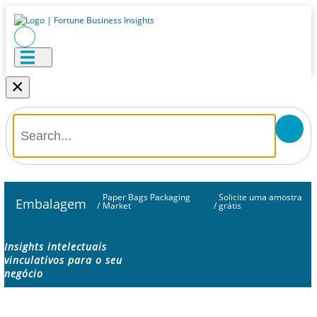
×
Paper Bags Packaging
Solicite uma amostra
Embalagem
/
Market
/
grátis
Insights intelectuais
vinculativos para o seu
negócio