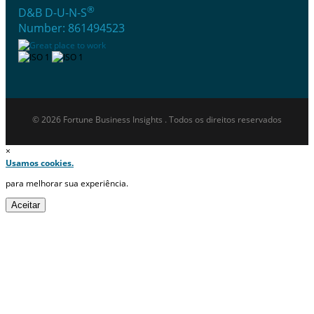
®
D&B D-U-N-S
Number: 861494523
© 2026 Fortune Business Insights . Todos os direitos reservados
×
Usamos cookies.
para melhorar sua experiência.
Aceitar