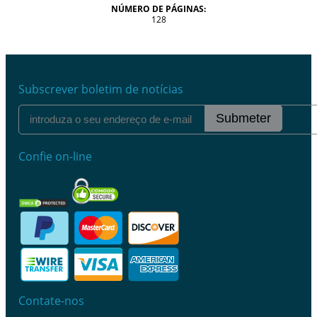
NÚMERO DE PÁGINAS:
128
Subscrever boletim de notícias
Submeter
Confie on-line
Contate-nos