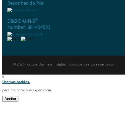
Reconhecido Por
®
D&B D-U-N-S
Number: 861494523
© 2026 Fortune Business Insights . Todos os direitos reservados
×
Usamos cookies.
para melhorar sua experiência.
Aceitar