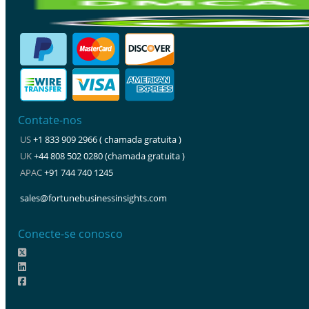
Contate-nos
US
+1 833 909 2966 ( chamada gratuita )
UK
+44 808 502 0280 (chamada gratuita )
APAC
+91 744 740 1245
sales@fortunebusinessinsights.com
Conecte-se conosco