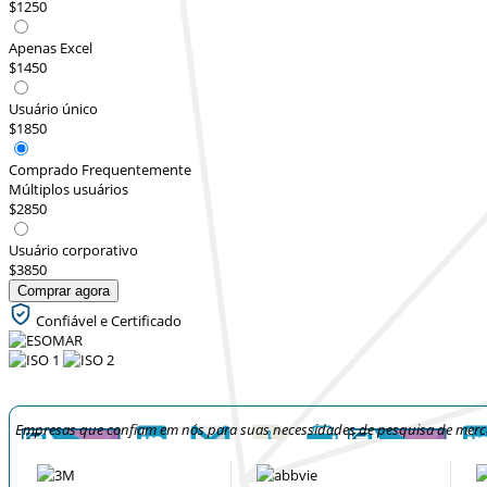
$1250
Apenas Excel
$1450
Usuário único
$1850
Comprado Frequentemente
Múltiplos usuários
$2850
Usuário corporativo
$3850
Comprar agora
Confiável e Certificado
Empresas que confiam em nós para suas necessidades de pesquisa de mer